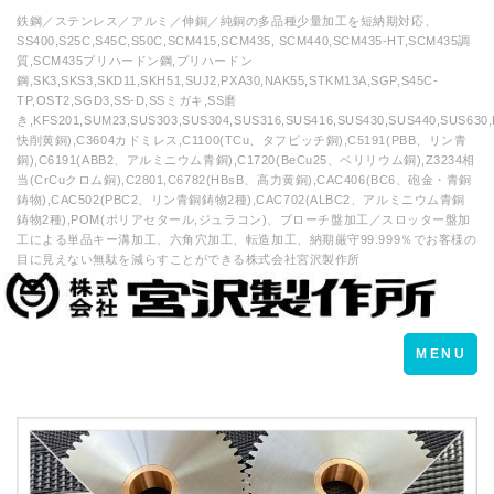
鉄鋼／ステンレス／アルミ／伸銅／純銅の多品種少量加工を短納期対応、
SS400,S25C,S45C,S50C,SCM415,SCM435, SCM440,SCM435-HT,SCM435調
質,SCM435プリハードン鋼,プリハードン
鋼,SK3,SKS3,SKD11,SKH51,SUJ2,PXA30,NAK55,STKM13A,SGP,S45C-
TP,OST2,SGD3,SS-D,SSミガキ,SS磨
き,KFS201,SUM23,SUS303,SUS304,SUS316,SUS416,SUS430,SUS440,SUS630,
快削黄銅),C3604カドミレス,C1100(TCu、タフピッチ銅),C5191(PBB、リン青
銅),C6191(ABB2、アルミニウム青銅),C1720(BeCu25、ベリリウム銅),Z3234相
当(CrCuクロム銅),C2801,C6782(HBsB、高力黄銅),CAC406(BC6、砲金・青銅
鋳物),CAC502(PBC2、リン青銅鋳物2種),CAC702(ALBC2、アルミニウム青銅
鋳物2種),POM(ポリアセタール,ジュラコン)、ブローチ盤加工／スロッター盤加
工による単品キー溝加工、六角穴加工、転造加工、納期厳守99.999％でお客様の
目に見えない無駄を減らすことができる株式会社宮沢製作所
Toggle
MENU
navigation