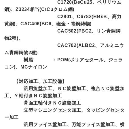
C1720(BeCu25、ベリリウム
銅)、Z3234相当(CrCuクロム銅)
C2801、C6782(HBsB、高力
黄銅)、CAC406(BC6、砲金・青銅鋳物)
CAC502(PBC2、リン青銅鋳
物2種)、
CAC702(ALBC2、アルミニウ
ム青銅鋳物2種)
樹脂 ：POM(ポリアセタール、ジュラ
コン)、MCナイロン
【対応加工、加工設備】
汎用旋盤加工、ＮＣ旋盤加工、複合ＮＣ旋盤加
工、Ｙ軸付きＮＣ旋盤加工
背面主軸付きＮＣ旋盤加工
立型マシニングセンタ加工、タッピングセンタ
ー加工
汎用フライス盤加工、万能フライス盤加工、横