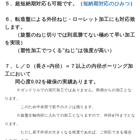
５、超短納期対応も可能です。（
短納期対応のひみつ
）
６、転造盤による外径ねじ・ローレット加工にも対応致
します。
（旋盤のねじ切りでは到底勝てない極めて早い加工
を実現）
（塑性加工でつくる”ねじ”は強度が高い）
７、Ｌ／Ｄ（長さ÷内径）＝７以上の内径ボーリング加
工において
同心度0.02を確保の実績あります。
※ガンドリルでの深穴加工ではありません。両側からの加工とな
ります。
このため中央部で若干のスジは残ります。
※旋盤主軸内径に入れての加工となりますので、外径φ74までとな
ります。
ただし若干外径が大きくなる程度であれば、ご対応できる場合