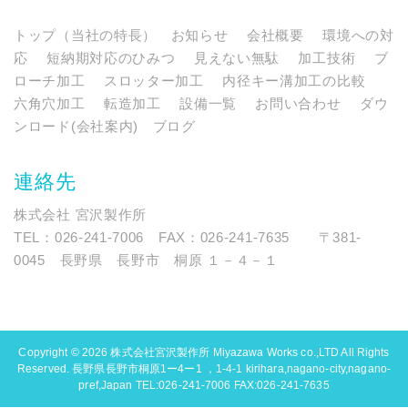
トップ（当社の特長）
お知らせ
会社概要
環境への対
応
短納期対応のひみつ
見えない無駄
加工技術
ブ
ローチ加工
スロッター加工
内径キー溝加工の比較
六角穴加工
転造加工
設備一覧
お問い合わせ
ダウ
ンロード(会社案内)
ブログ
連絡先
株式会社 宮沢製作所
TEL：026-241-7006 FAX：026-241-7635 〒381-
0045 長野県 長野市 桐原 １－４－１
Copyright © 2026
株式会社宮沢製作所 Miyazawa Works co.,LTD
All Rights
Reserved. 長野県長野市桐原1ー4ー1 ，1-4-1 kirihara,nagano-city,nagano-
pref,Japan TEL:026-241-7006 FAX:026-241-7635