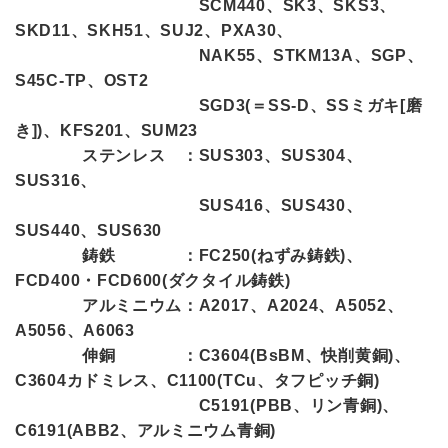
SCM440、SK3、SKS3、
SKD11、SKH51、SUJ2、PXA30、
NAK55、STKM13A、SGP、
S45C-TP、OST2
SGD3(＝SS-D、SSミガキ[磨
き])、KFS201、SUM23
ステンレス ：SUS303、SUS304、
SUS316、
SUS416、SUS430、
SUS440、SUS630
鋳鉄 ：FC250(ねずみ鋳鉄)、
FCD400・FCD600(ダクタイル鋳鉄)
アルミニウム：A2017、A2024、A5052、
A5056、A6063
伸銅 ：C3604(BsBM、快削黄銅)、
C3604カドミレス、C1100(TCu、タフピッチ銅)
C5191(PBB、リン青銅)、
C6191(ABB2、アルミニウム青銅)